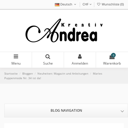
Deutsch
CHF
Wunschliste (
0
)
0
Menu
Suche
Anmelden
Warenkorb
Startseite
Bloggen
Neuheiten: Magazin und Anleitungen
Maries
Puppenmode Nr. 34 ist da!
BLOG NAVIGATION