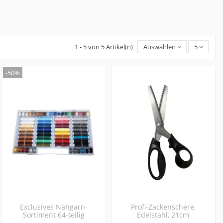
1 - 5 von 5 Artikel(n)
Auswählen
5
-50%
Exclusives Nähgarn-
Profi-Zackenschere,
Sortiment 64-teilig
Edelstahl, 21cm