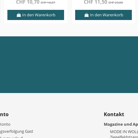
CHF 10,70
CHF 11,50
CHF 14,27
CHF 23,00
In den Warenkorb
In den Warenkorb
onto
Kontakt
Konto
Magazine und Ap
agsverfolgung Gast
MODE IN WOL
Ziegelfeldstras