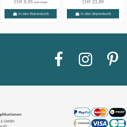
CHF 9,95
CHF 23,89
CHF 19,90
In den Warenkorb
In den Warenkorb
plikationen
LE GMBH
se 60