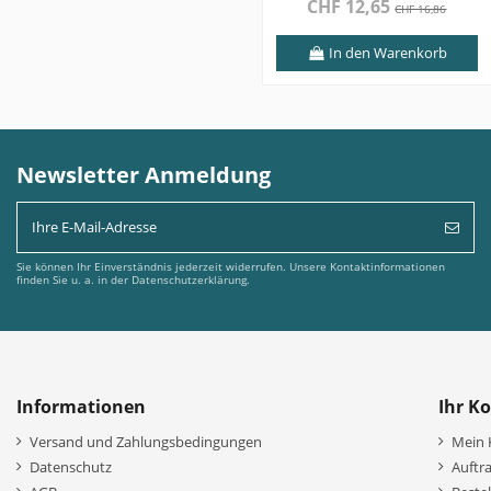
CHF 12,65
CHF 16,86
In den Warenkorb
Newsletter Anmeldung
Sie können Ihr Einverständnis jederzeit widerrufen. Unsere Kontaktinformationen
finden Sie u. a. in der Datenschutzerklärung.
Informationen
Ihr K
Versand und Zahlungsbedingungen
Mein 
Datenschutz
Auftr