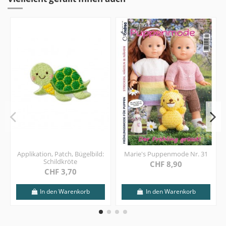
Applikation, Patch, Bügelbild:
Marie's Puppenmode Nr. 31
Schildkröte
CHF 8,90
CHF 3,70
In den Warenkorb
In den Warenkorb