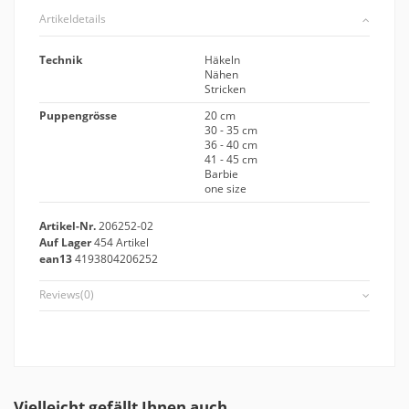
Artikeldetails
Technik
Häkeln
Nähen
Stricken
Puppengrösse
20 cm
30 - 35 cm
36 - 40 cm
41 - 45 cm
Barbie
one size
Artikel-Nr.
206252-02
Auf Lager
454 Artikel
ean13
4193804206252
Reviews
(0)
Vielleicht gefällt Ihnen auch