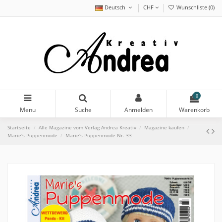
Deutsch
CHF
Wunschliste (
0
)
0
Menu
Suche
Anmelden
Warenkorb
Startseite
Alle Magazine vom Verlag Andrea Kreativ
Magazine kaufen
Marie's Puppenmode
Marie's Puppenmode Nr. 33