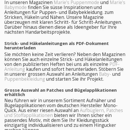
In unseren Magazinen
Marie's Puppenmode
und
Marie's
Babymode
finden Sie süsse Inspirationen und
Anleitungen für Puppen- und Babybekleidung. zum
Stricken, Häkeln und Nähen. Unsere Magazine
überzeugen mit klaren Schritt- für Schritt-Anleitungen.
Darüber hinaus dienen diese als Ideengeber für Ihre
nächsten Handarbeitsprojekte.
Strick- und Häkelanleitungen als PDF-Dokument
herunterladen
Sie möchten keine Zeit verlieren? Neben den Magazinen
können Sie auch einzelne Strick- und Häkelanleitungen
von den publizierten Heften bei uns als einzelne
PDF-
Anleitung
kaufen und sofort herunterladen. Stöbern Sie
in unserer grossen Auswahl an Anleitungen
Baby-
und
Puppenbekleidung
und starten Sie ihr Projekt.
Grosse Auswahl an Patches und Bügelapplikationen
erhältlich
Neu führen wir in unserem Sortiment Aufnäher und
Bügelapplikationen vom deutschen Hersteller Mono-
Quick. Aus einer riesen Auswahl an
Aufbüglern, Patches
und Stoffapplikationen
bieten wir Ihnen sicher ein
passendes Motiv, mit dem Sie Ihr Kleidungsstück
einzigartig individualisieren und zu einem Hingucker