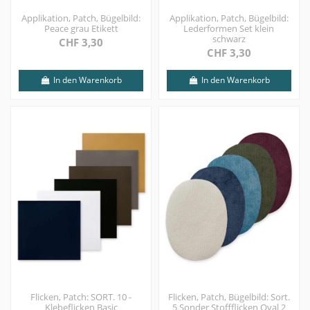
Applikation, Patch, Bügelbild:
Applikation, Patch, Bügelbild:
Peace grau Etikett
Lederformen Set klein
schwarz
CHF 3,30
CHF 3,30
In den Warenkorb
In den Warenkorb
Flicken, Patch: SORT. 10 -
Flicken, Patch, Bügelbild: Sort.
Klebeflicken Basic
5 Sonder Stoffflicken Oval 2