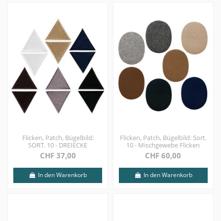
Flicken, Patch, Bügelbild:
Flicken, Patch, Bügelbild: Sort.
SORT. 10 - DREIECKE
10 - Mischgewebe Flicken
CHF 37,00
CHF 60,00
In den Warenkorb
In den Warenkorb