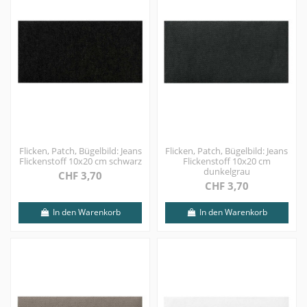
Flicken, Patch, Bügelbild: Jeans
Flicken, Patch, Bügelbild: Jeans
Flickenstoff 10x20 cm schwarz
Flickenstoff 10x20 cm
dunkelgrau
CHF 3,70
CHF 3,70
In den Warenkorb
In den Warenkorb