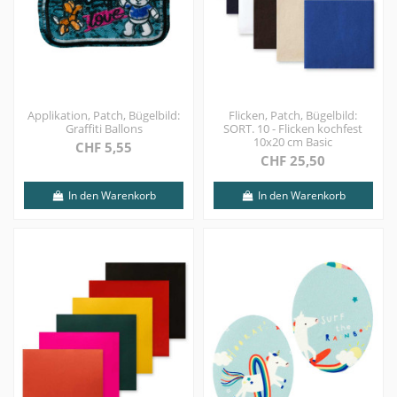
Applikation, Patch, Bügelbild:
Flicken, Patch, Bügelbild:
Graffiti Ballons
SORT. 10 - Flicken kochfest
10x20 cm Basic
CHF 5,55
CHF 25,50
In den Warenkorb
In den Warenkorb