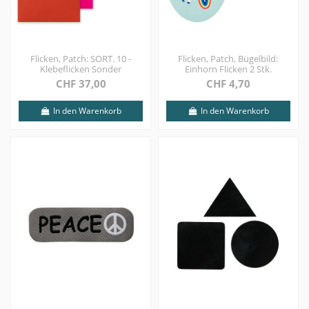
Flicken, Patch: SORT. 10 -
Flicken, Patch, Bügelbild:
Klebeflicken Sonder
Einhorn Flicken 2 Stk.
CHF 37,00
CHF 4,70
In den Warenkorb
In den Warenkorb