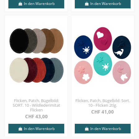
In den Warenkorb
In den Warenkorb
Flicken, Patch, Bügelbild:
Flicken, Patch, Bügelbild: Sort.
SORT. 10 - Wildlederimitat
10 - Flicken 2tlg.
Flicken
CHF 41,00
CHF 43,00
In den Warenkorb
In den Warenkorb