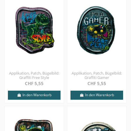
Applikation, Patch, Bügelbild:
Applikation, Patch, Bügelbild:
Graffiti Free Style
Graffiti Gamer
CHF 5,55
CHF 5,55
In den Warenkorb
In den Warenkorb