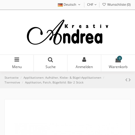
Deutsch
CHF
Wunschliste (
0
)
0
Menu
Suche
Anmelden
Warenkorb
Startseite
Applikationen: Aufnäher, Klebe- & Bügel-Applikationen
Tiermotive
Applikation, Patch, Bügelbild: Bär 2 Stück