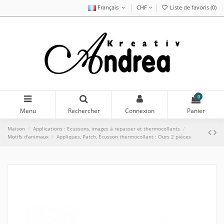
Français
CHF
Liste de favoris (
0
)
0
Menu
Rechercher
Connexion
Panier
Maison
Applications : Ecussons, images à repasser et thermocollants
Motifs d'animaux
Appliques, Patch, Écusson thermocollant : Ours 2 pièces