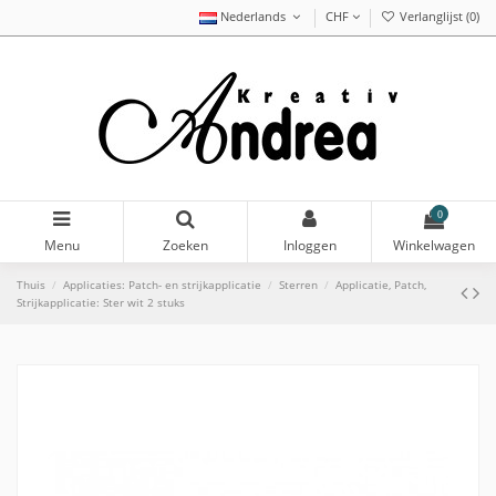
Nederlands
CHF
Verlanglijst (
0
)
0
Menu
Zoeken
Inloggen
Winkelwagen
Thuis
Applicaties: Patch- en strijkapplicatie
Sterren
Applicatie, Patch,
Strijkapplicatie: Ster wit 2 stuks