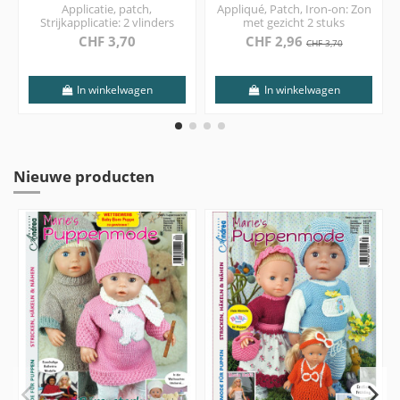
Applicatie, patch,
Appliqué, Patch, Iron-on: Zon
Strijkapplicatie: 2 vlinders
met gezicht 2 stuks
CHF 3,70
CHF 2,96
CHF 3,70
In winkelwagen
In winkelwagen
Nieuwe producten