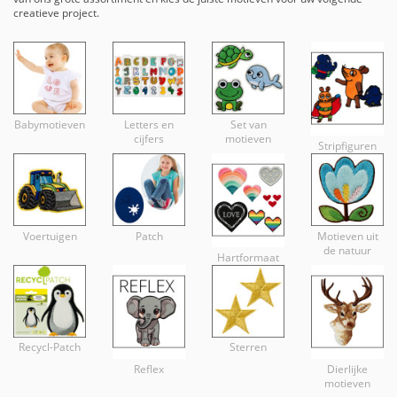
creatieve project.
Babymotieven
Letters en
Set van
cijfers
motieven
Stripfiguren
Voertuigen
Patch
Motieven uit
de natuur
Hartformaat
Recycl-Patch
Sterren
Reflex
Dierlijke
motieven