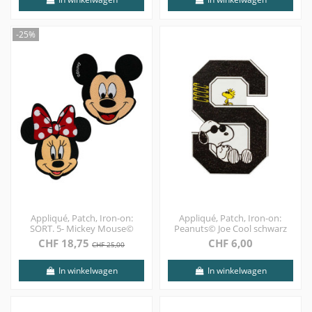
-25%
Appliqué, Patch, Iron-on:
Appliqué, Patch, Iron-on:
SORT. 5- Mickey Mouse©
Peanuts© Joe Cool schwarz
CHF 18,75
CHF 6,00
CHF 25,00
In winkelwagen
In winkelwagen