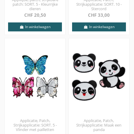
patch: SORT. 5 - Kleurrijke
Strijkapplicatie: SORT. 10 -
dieren
Stercord
CHF 20,50
CHF 33,00
In winkelwagen
In winkelwagen
Applicatie, Patch,
Applicatie, Patch,
Strijkapplicatie: SORT. 5 -
Strijkapplicatie: Maak een
Vlinder met pailletten
panda