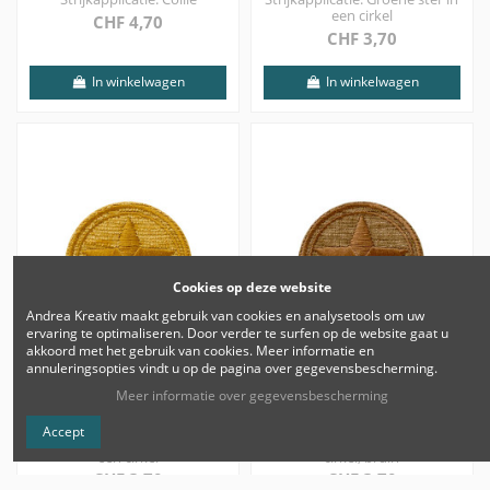
een cirkel
CHF 4,70
CHF 3,70
In winkelwagen
In winkelwagen
Cookies op deze website
Andrea Kreativ maakt gebruik van cookies en analysetools om uw
ervaring te optimaliseren. Door verder te surfen op de website gaat u
akkoord met het gebruik van cookies.
Meer informatie en
annuleringsopties vindt u op de pagina over gegevensbescherming.
Meer informatie over gegevensbescherming
Applicatie, Patch,
Applicatie, Patch,
Accept
Strijkapplicatie: Gele ster in
Strijkapplicatie: Ster in een
een cirkel
cirkel, bruin
CHF 3,70
CHF 3,70