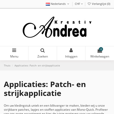
Nederlands
CHF
Verlanglijst (
0
)
0
Menu
Zoeken
Inloggen
Winkelwagen
Thuis
Applicaties: Patch- en strijkapplicatie
Applicaties: Patch- en
strijkapplicatie
Om uw kledingstuk uniek en een blikvanger te maken, bieden wij u onze
strijkbare patches, lapjes en stoffen applicaties van Mono-Quick. Profiteer
van ons grote assortiment en kies de juiste motieven voor uw volgende