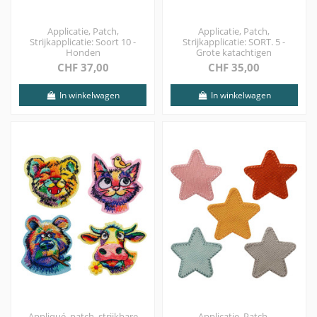
Applicatie, Patch,
Applicatie, Patch,
Strijkapplicatie: Soort 10 -
Strijkapplicatie: SORT. 5 -
Honden
Grote katachtigen
CHF 37,00
CHF 35,00
In winkelwagen
In winkelwagen
Appliqué, patch, strijkbare
Applicatie, Patch,