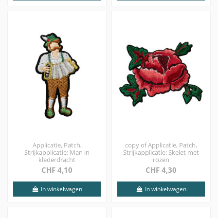
Applicatie, Patch,
copy of Applicatie, Patch,
Strijkapplicatie: Man in
Strijkapplicatie: Skelet met
klederdracht
rozen
CHF 4,10
CHF 4,30
In winkelwagen
In winkelwagen