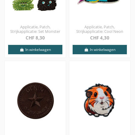
Applicatie, Patch,
Applicatie, Patch,
Strijkapplicatie: Set Monster
Strijkapplicatie: Cool Neon
CHF 8,30
CHF 4,30
In winkelwagen
In winkelwagen