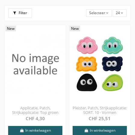
Filter
Selecteer
24
New
New
Applicatie, Patch,
Pleister, Patch, Strijkapplicatie:
Strijkapplicatie: Top groen
SORT. 10 - Vormen
CHF 4,30
CHF 25,51
In winkelwagen
In winkelwagen