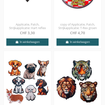
Applicatie, Patch,
copy of Applicatie, Patch,
Strijkapplicatie: Hart reflex
Strijkapplicatie: T-Rex groen
CHF 3,30
CHF 4,70
In winkelwagen
In winkelwagen