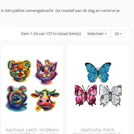
 één pakket samengebracht. Ga creatief aan de slag en vertel er je
Item 1-24 van 157 in totaal item(s)
Selecteer
24
Appliqué, patch, strijkbare
Applicatie, Patch,