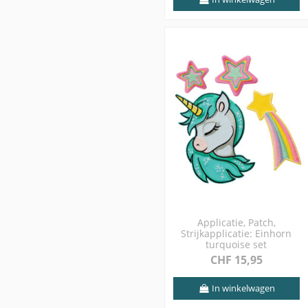
Applicatie, Patch,
Strijkapplicatie: Einhorn
turquoise set
CHF 15,95
In winkelwagen