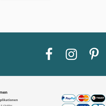
emen
plikationen
LE GMBH