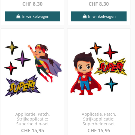
CHF 8,30
CHF 8,30
In winkelwagen
In winkelwagen
Applicatie, Patch,
Applicatie, Patch,
Strijkapplicatie:
Strijkapplicatie:
Superheldin-set
Superheldenset
CHF 15,95
CHF 15,95