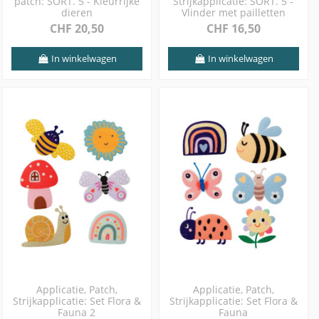
patch: SORT. 5 - Kleurrijke
Strijkapplicatie: SORT. 5 -
dieren
Vlinder met pailletten
CHF 20,50
CHF 16,50
In winkelwagen
In winkelwagen
Applicatie, Patch,
Applicatie, Patch,
Strijkapplicatie: Set Flora &
Strijkapplicatie: Set Flora &
Fauna 2
Fauna