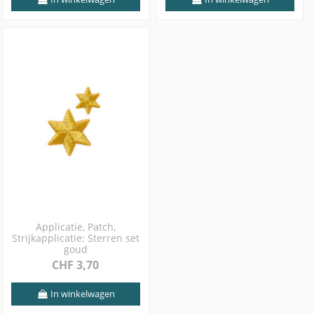
Applicatie, Patch,
Strijkapplicatie: Sterren set
goud
CHF 3,70
In winkelwagen