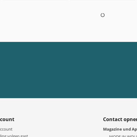
count
Contact opn
account
Magazine und Ap
ling volgen gast
MODE IN WOL