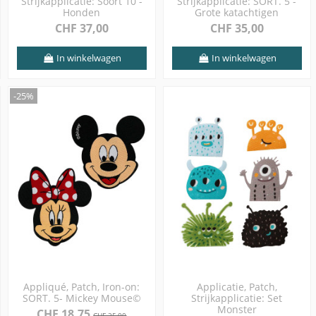
Strijkapplicatie: Soort 10 -
Strijkapplicatie: SORT. 5 -
Honden
Grote katachtigen
CHF 37,00
CHF 35,00
In winkelwagen
In winkelwagen
-25%
Appliqué, Patch, Iron-on:
Applicatie, Patch,
SORT. 5- Mickey Mouse©
Strijkapplicatie: Set
Monster
CHF 18,75
CHF 25,00