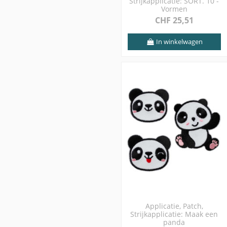
Strijkapplicatie: SORT. 10 -
Vormen
CHF 25,51
In winkelwagen
Applicatie, Patch,
Strijkapplicatie: Maak een
panda