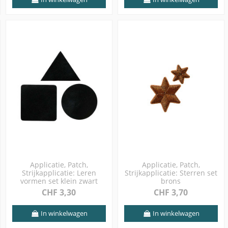
Applicatie, Patch,
Applicatie, Patch,
Strijkapplicatie: Leren
Strijkapplicatie: Sterren set
vormen set klein zwart
brons
CHF 3,30
CHF 3,70
In winkelwagen
In winkelwagen