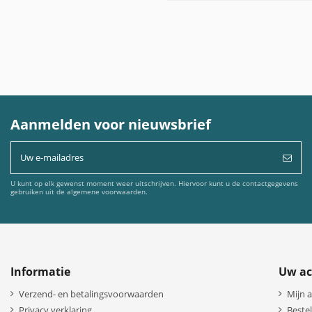
Aanmelden voor nieuwsbrief
U kunt op elk gewenst moment weer uitschrijven. Hiervoor kunt u de contactgegevens
gebruiken uit de algemene voorwaarden.
Informatie
Uw ac
Verzend- en betalingsvoorwaarden
Mijn 
Privacy verklaring
Bestel