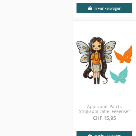
In winkelwagen
Applicatie, Patch,
Strijkapplicatie: Feeënset
CHF 15,95
In winkelwagen