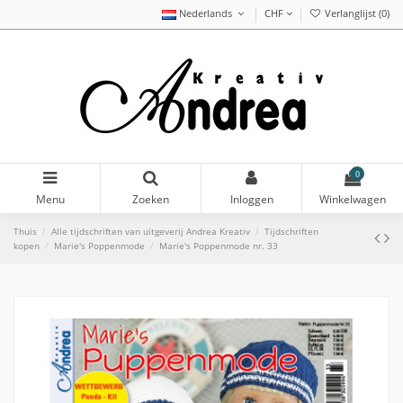
Nederlands
CHF
Verlanglijst (
0
)
0
Menu
Zoeken
Inloggen
Winkelwagen
Thuis
Alle tijdschriften van uitgeverij Andrea Kreativ
Tijdschriften
kopen
Marie's Poppenmode
Marie's Poppenmode nr. 33