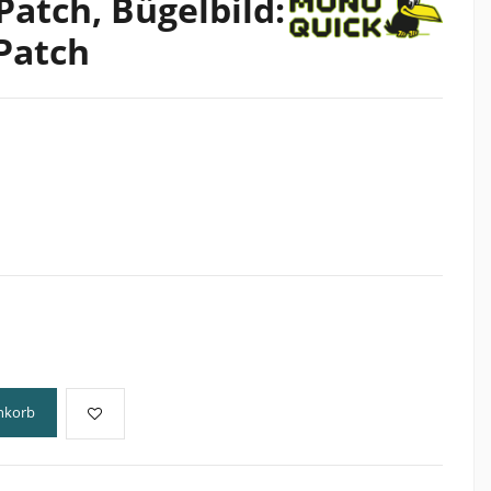
Patch, Bügelbild:
Patch
nkorb