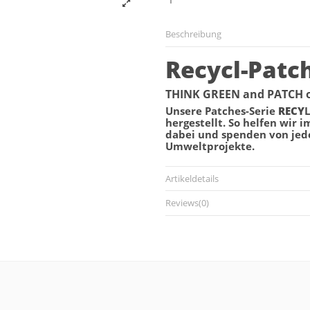
Beschreibung
Recycl-Patc
THINK GREEN and PATCH o
Unsere Patches-Serie
RECY
hergestellt. So helfen wir 
dabei und spenden von jed
Umweltprojekte.
Artikeldetails
Reviews
(0)