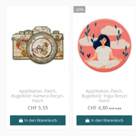
-20%
Applikation, Patch,
Applikation, Patch,
Bügelbild: Kamera Recycl-
Bügelbild: Yoga Recycl
Patch
Patch
CHF 5,55
CHF 4,80
CHF 6,00
In den Warenkorb
In den Warenkorb