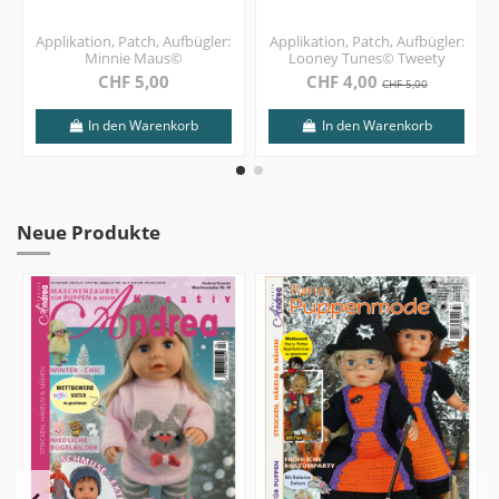
Applikation, Patch, Aufbügler:
Applikation, Patch, Aufbügler:
Minnie Maus©
Looney Tunes© Tweety
CHF 5,00
CHF 4,00
CHF 5,00
In den Warenkorb
In den Warenkorb
Neue Produkte