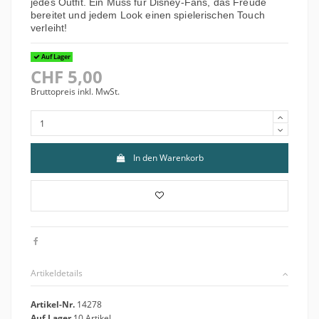
jedes Outfit. Ein Muss für Disney-Fans, das Freude
bereitet und jedem Look einen spielerischen Touch
verleiht!
Auf Lager
CHF 5,00
Bruttopreis inkl. MwSt.
In den Warenkorb
Artikeldetails
Artikel-Nr.
14278
Auf Lager
10 Artikel