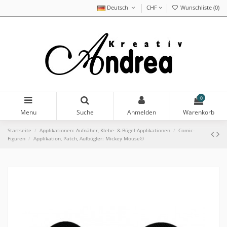
Deutsch
CHF
Wunschliste (
0
)
0
Menu
Suche
Anmelden
Warenkorb
Startseite
Applikationen: Aufnäher, Klebe- & Bügel-Applikationen
Comic-
Figuren
Applikation, Patch, Aufbügler: Mickey Mouse©