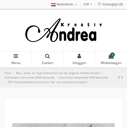
Nederlands
CHF
Verlanglijst (
0
)
0
Menu
Zoeken
Inloggen
Winkelwagen
Thuis
Brei-, haak- en naai-instructies van de uitgever Andrea Kreativ
Individuele instructies (PDF-bestand)
Instructies babymode (PDF-bestand)
PDF Download Brei-instructies "Set voor premature baby's"