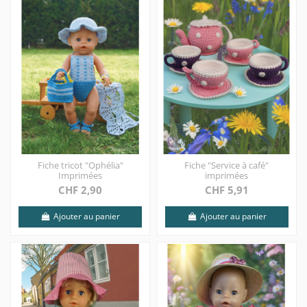
Fiche tricot "Ophélia"
Fiche "Service à café"
Imprimées
imprimées
CHF 2,90
CHF 5,91
Ajouter au panier
Ajouter au panier