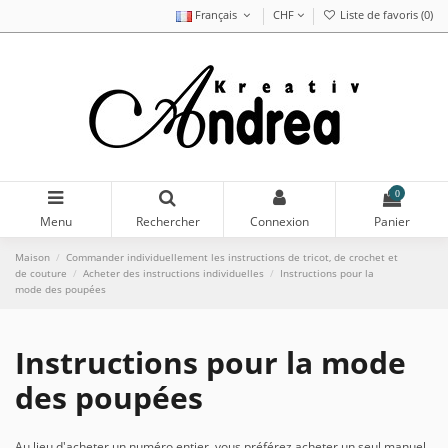
Français
CHF
Liste de favoris (
0
)
0
Menu
Rechercher
Connexion
Panier
Maison
Commander individuellement les instructions de tricot, de crochet et
de couture
Acheter des instructions individuelles
Instructions pour la
mode des poupées
Instructions pour la mode
des poupées
Au lieu d'acheter un numéro entier, vous préférez acheter un seul manuel