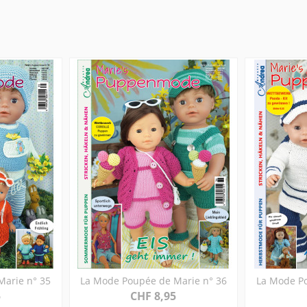
Marie n° 35
La Mode Poupée de Marie n° 36
La Mode Po
5
CHF 8,95