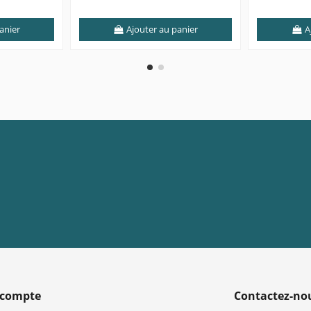
anier
Ajouter au panier
A
 compte
Contactez-no