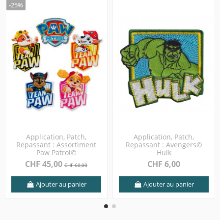
-25%
Application, Patch,
Application, Patch,
Repassant : Assortiment
Repassant : Avengers©
Paw Patrol©
Hulk
CHF 45,00
CHF 6,00
CHF 60,00
Ajouter au panier
Ajouter au panier