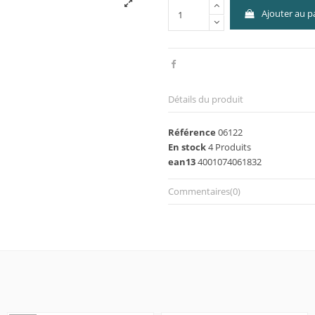
Ajouter au p
Détails du produit
Référence
06122
En stock
4 Produits
ean13
4001074061832
Commentaires
(0)