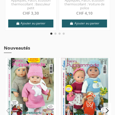
Appliques, Patch, Écusson
Appliques, Patch, Écusson
thermocollant : Basculeur
thermocollant : Voiture de
petit
police
CHF 3,30
CHF 4,10
Ajouter au panier
Ajouter au panier
Nouveautés