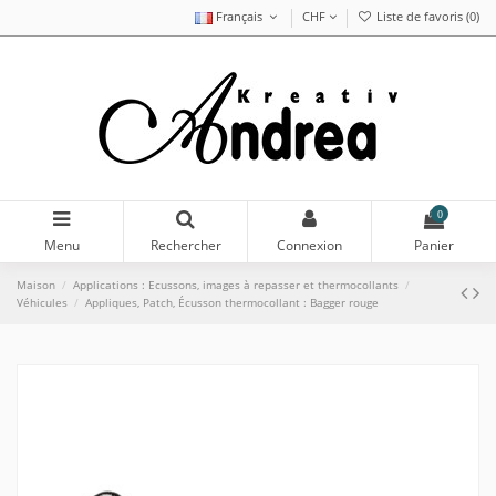
Français
CHF
Liste de favoris (
0
)
0
Menu
Rechercher
Connexion
Panier
Maison
Applications : Ecussons, images à repasser et thermocollants
Véhicules
Appliques, Patch, Écusson thermocollant : Bagger rouge