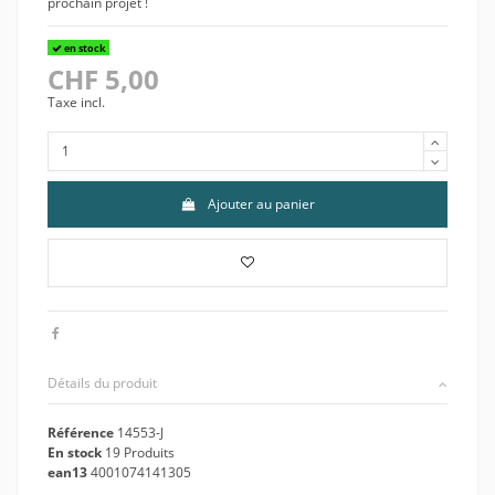
prochain projet !
en stock
CHF 5,00
Taxe incl.
Ajouter au panier
Détails du produit
Référence
14553-J
En stock
19 Produits
ean13
4001074141305